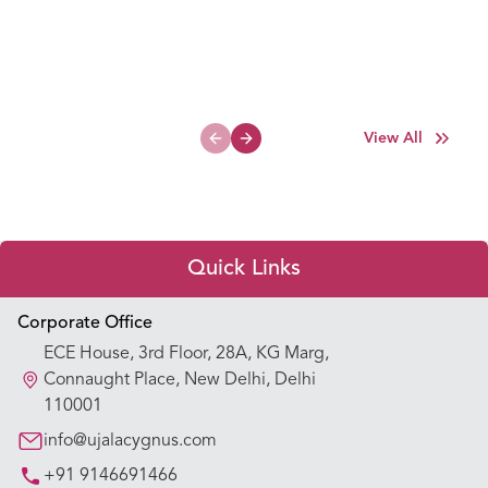
View All
Previous slide
Next slide
Quick Links
Appointment Booking
Corporate Office
ECE House, 3rd Floor, 28A, KG Marg,
Our Hospitals
Connaught Place, New Delhi, Delhi
110001
Our Specialties
info@ujalacygnus.com
+91 9146691466
Key Procedures