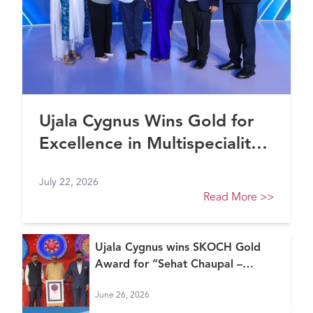
Ujala Cygnus Wins Gold for
Excellence in Multispeciality
Healthcare (North) at FE
July 22, 2026
Healthcare Awards 2026
Read More
>>
Ujala Cygnus wins SKOCH Gold
Award for “Sehat Chaupal –
Continuum of Care Model”
June 26, 2026