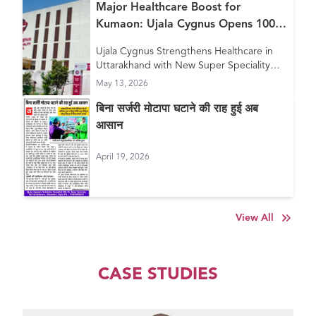
Major Healthcare Boost for
Kumaon: Ujala Cygnus Opens 100+
Bed New Super Speciality Hospital
Ujala Cygnus Strengthens Healthcare in
in Haldwani
Uttarakhand with New Super Speciality
Hospital in Haldwani
May 13, 2026
बिना सर्जरी मोटापा घटाने की राह हुई अब
आसान
April 19, 2026
View All
CASE STUDIES