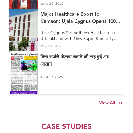
June 26, 2026
Major Healthcare Boost for
Kumaon: Ujala Cygnus Opens 100+
Bed New Super Speciality Hospital
Ujala Cygnus Strengthens Healthcare in
in Haldwani
Uttarakhand with New Super Speciality
Hospital in Haldwani
May 13, 2026
बिना सर्जरी मोटापा घटाने की राह हुई अब
आसान
April 19, 2026
View All
CASE STUDIES