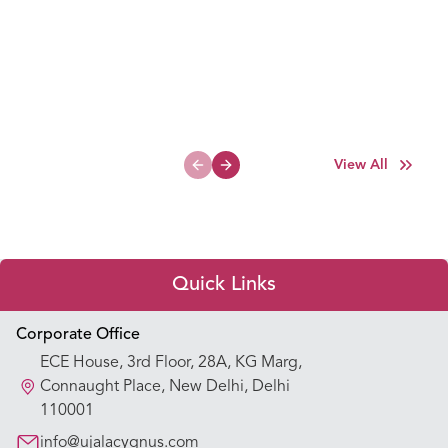
View All
Previous slide
Next slide
Quick Links
Appointment Booking
Corporate Office
ECE House, 3rd Floor, 28A, KG Marg,
Our Hospitals
Connaught Place, New Delhi, Delhi
110001
Our Specialties
info@ujalacygnus.com