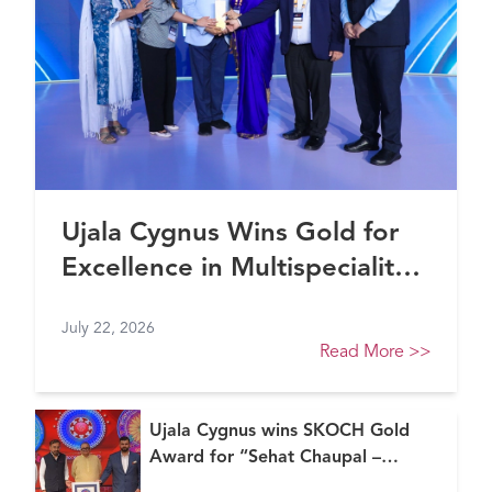
Ujala Cygnus Wins Gold for
Excellence in Multispeciality
Healthcare (North) at FE
July 22, 2026
Healthcare Awards 2026
Read More
>>
Ujala Cygnus wins SKOCH Gold
Award for “Sehat Chaupal –
Continuum of Care Model”